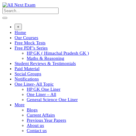
+
Home
Our Courses
Free Mock Tests
Free PDF’s Series
HP GK ( Himachal Pradesh GK )
Maths & Reasoning
Student Reviews & Testimonials
Paid Material
Social Groups
Notifications
One Liner- All Topic
HP GK One Liner
One Liner – All
General Science One Liner
More
Blogs
Current Affairs
Previous Year Papers
About us
Contact us