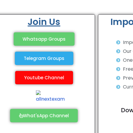
Join Us
Impo
Whatsapp Groups
Impo
Our
Telegram Groups
One 
Fre
Youtube Channel
Prev
Curr
Dow
What'sApp Channel