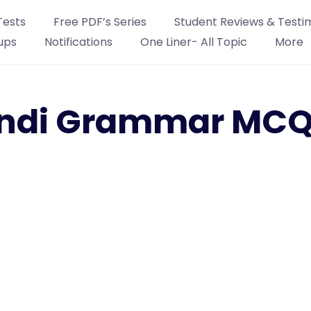
Tests
Free PDF’s Series
Student Reviews & Testi
ups
Notifications
One Liner- All Topic
More
Hindi Grammar MCQ