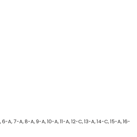
 6-A, 7-A, 8-A, 9-A, 10-A, 11-A, 12-C, 13-A, 14-C, 15-A, 16-