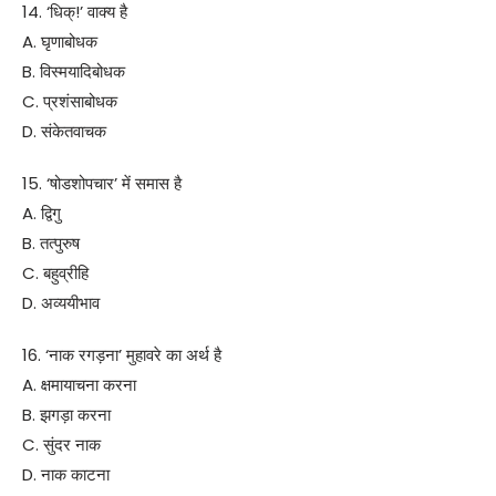
14. ‘धिक्!’ वाक्य है
A. घृणाबोधक
B. विस्मयादिबोधक
C. प्रशंसाबोधक
D. संकेतवाचक
15. ‘षोडशोपचार’ में समास है
A. द्विगु
B. तत्पुरुष
C. बहुव्रीहि
D. अव्ययीभाव
16. ‘नाक रगड़ना’ मुहावरे का अर्थ है
A. क्षमायाचना करना
B. झगड़ा करना
C. सुंदर नाक
D. नाक काटना