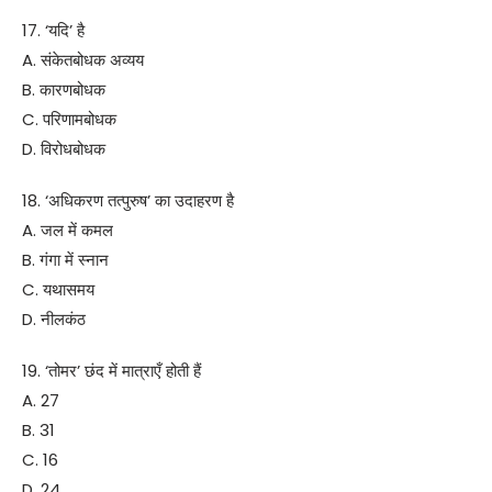
17. ‘यदि’ है
A. संकेतबोधक अव्यय
B. कारणबोधक
C. परिणामबोधक
D. विरोधबोधक
18. ‘अधिकरण तत्पुरुष’ का उदाहरण है
A. जल में कमल
B. गंगा में स्नान
C. यथासमय
D. नीलकंठ
19. ‘तोमर’ छंद में मात्राएँ होती हैं
A. 27
B. 31
C. 16
D. 24