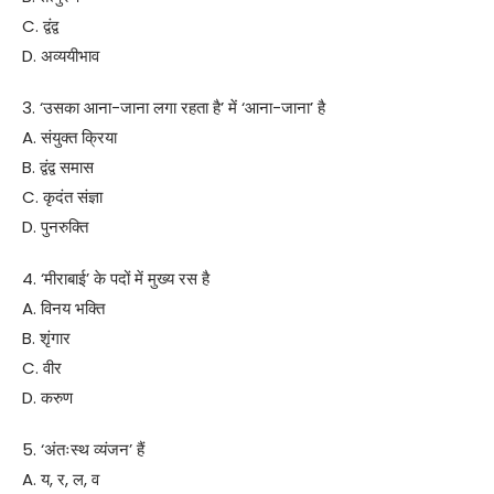
C. द्वंद्व
D. अव्ययीभाव
3. ‘उसका आना-जाना लगा रहता है’ में ‘आना-जाना’ है
A. संयुक्त क्रिया
B. द्वंद्व समास
C. कृदंत संज्ञा
D. पुनरुक्ति
4. ‘मीराबाई’ के पदों में मुख्य रस है
A. विनय भक्ति
B. शृंगार
C. वीर
D. करुण
5. ‘अंतःस्थ व्यंजन’ हैं
A. य, र, ल, व