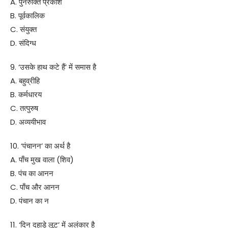
A. पुनरुक्ति प्रकाश
B. पूर्वकालिक
C. संयुक्त
D. संदिग्ध
9. ‘उसके हाथ कटे हैं’ में समास है
A. बहुव्रीहि
B. कर्मधारय
C. तत्पुरुष
D. अव्ययीभाव
10. ‘पंचानन’ का अर्थ है
A. पाँच मुख वाला (शिव)
B. पंच का आनन
C. पाँच और आनन
D. पंचान का न
11. ‘दिन दहाड़े लूट’ में अलंकार है