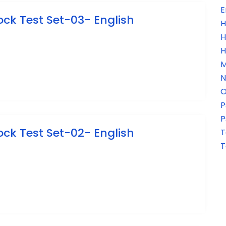
E
ck Test Set-03- English
H
H
H
M
N
O
P
P
ck Test Set-02- English
T
T