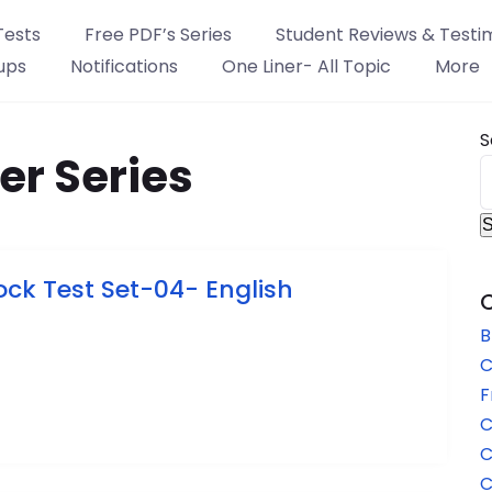
Tests
Free PDF’s Series
Student Reviews & Testi
ups
Notifications
One Liner- All Topic
More
S
r Series
S
ck Test Set-04- English
B
C
F
C
C
C