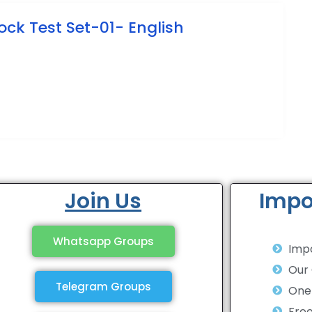
ck Test Set-01- English
Join Us
Impo
Whatsapp Groups
Impo
Our
Telegram Groups
One 
Fre