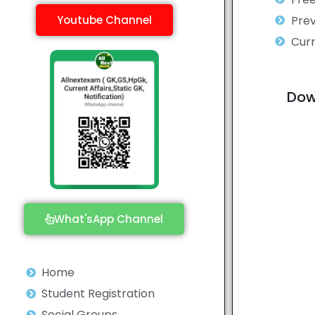
Youtube Channel
Prev
Curr
Dow
What'sApp Channel
Home
Student Registration
Social Groups