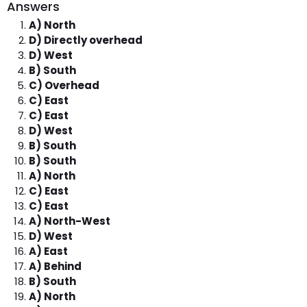
Answers
A) North
D) Directly overhead
D) West
B) South
C) Overhead
C) East
C) East
D) West
B) South
B) South
A) North
C) East
C) East
A) North-West
D) West
A) East
A) Behind
B) South
A) North