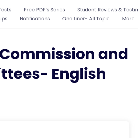
Tests
Free PDF’s Series
Student Reviews & Testi
ups
Notifications
One Liner- All Topic
More
1 Commission and
tees- English