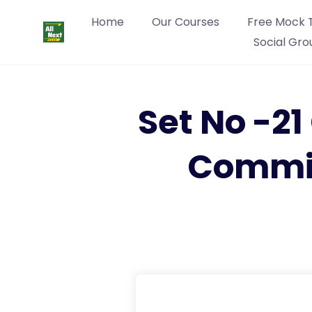
Home
Our Courses
Free Mock 
Social Gro
Set No -2
Commit