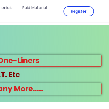
monials
Paid Material
Register
 One-Liners
T. Etc
Many More……