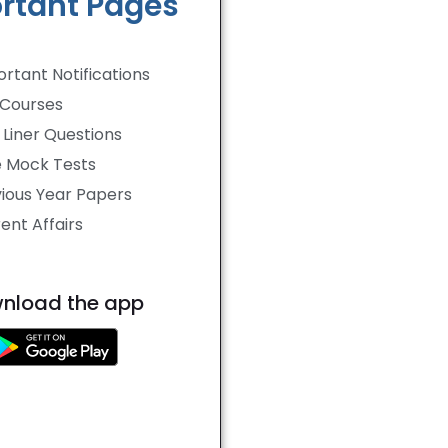
rtant Pages
rtant Notifications
 Courses
Liner Questions
e Mock Tests
ious Year Papers
ent Affairs
nload the app