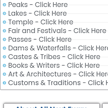
Peaks - Click Here
Lakes - Click Here
Temple - Click Here
Fair and Festivals - Click Here
Passes - Click Here
Dams & Waterfalls - Click Her
Castes & Tribes - Click Here
Books & Writers - Click Here
Art & Architectures - Click He
Customs & Traditions - Click 