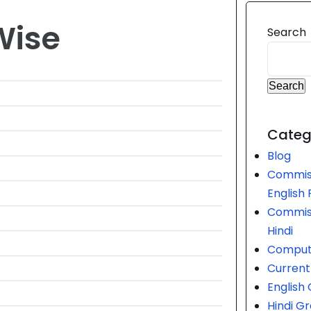
 Wise
Search
Search
Categ
Blog
Commis
English
Commis
Hindi
Comput
Current 
Englis
Hindi G