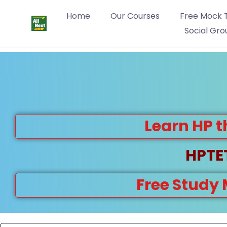
Home
Our Courses
Free Mock 
Social Gro
Learn HP t
HPTET
Free Study