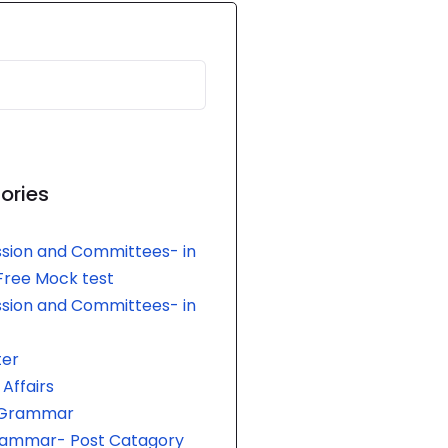
ories
sion and Committees- in
 Free Mock test
sion and Committees- in
er
Affairs
h Grammar
rammar- Post Catagory