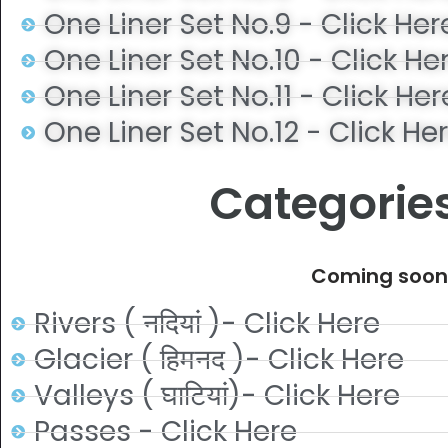
One Liner Set No.9 - Click Her
One Liner Set No.10 - Click He
One Liner Set No.11 - Click Her
One Liner Set No.12 - Click He
Categorie
Coming soon .
Rivers ( नदियां )- Click Here
Glacier ( हिमनद )- Click Here
Valleys ( घाटियां)- Click Here
Passes - Click Here