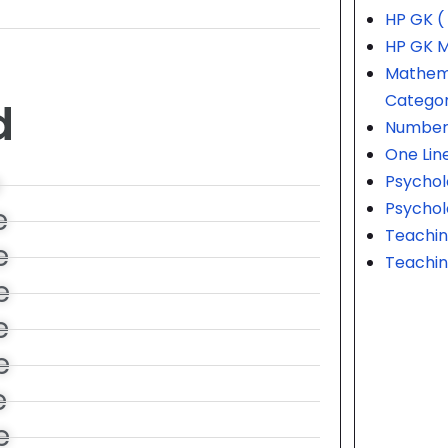
HP GK (
HP GK M
Mathema
Catego
d
Number 
One Lin
e
Psychol
Psychol
e
Teaching
e
Teaching
e
e
e
e
e