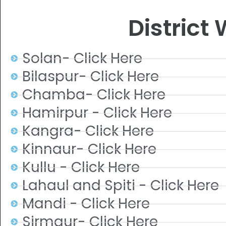
District
Solan- Click Here
Bilaspur- Click Here
Chamba- Click Here
Hamirpur - Click Here
Kangra- Click Here
Kinnaur- Click Here
Kullu - Click Here
Lahaul and Spiti - Click Here
Mandi - Click Here
Sirmaur- Click Here