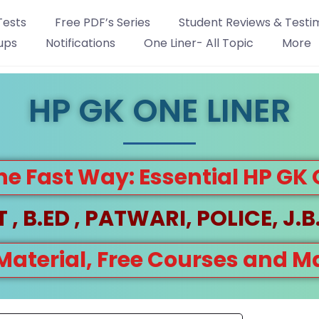
Tests
Free PDF’s Series
Student Reviews & Testi
ups
Notifications
One Liner- All Topic
More
HP GK ONE LINER
he Fast Way: Essential HP GK
 , B.ED , PATWARI, POLICE, J.B.
 Material, Free Courses and 