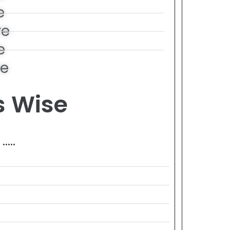
e
re
e
re
s Wise
....