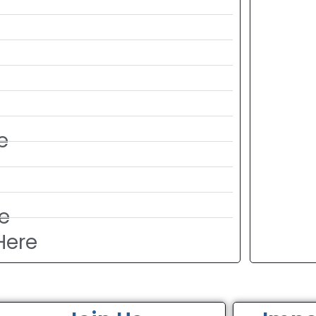
e
re
Here