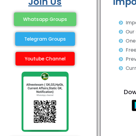
Join Us
Impo
Whatsapp Groups
Impo
Our
Telegram Groups
One 
Fre
Youtube Channel
Prev
Curr
Dow