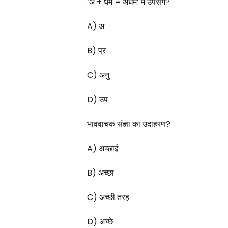
‘अ + धम = अधम’ में उपसर्ग?
A) अ
B) प्र
C) अनु
D) उप
भाववाचक संज्ञा का उदाहरण?
A) अच्छाई
B) अच्छा
C) अच्छी तरह
D) अच्छे