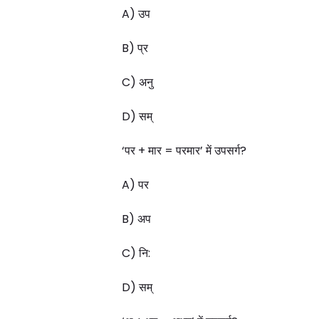
A) उप
B) प्र
C) अनु
D) सम्
‘पर + मार = परमार’ में उपसर्ग?
A) पर
B) अप
C) नि:
D) सम्