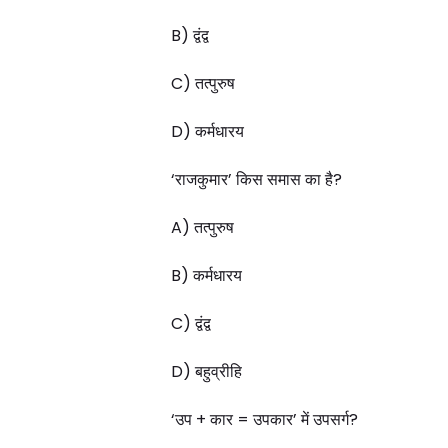
B) द्वंद्व
C) तत्पुरुष
D) कर्मधारय
‘राजकुमार’ किस समास का है?
A) तत्पुरुष
B) कर्मधारय
C) द्वंद्व
D) बहुव्रीहि
‘उप + कार = उपकार’ में उपसर्ग?