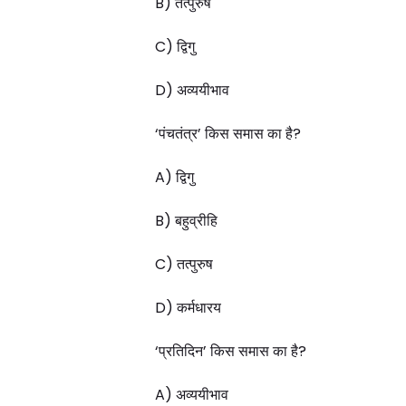
B) तत्पुरुष
C) द्विगु
D) अव्ययीभाव
‘पंचतंत्र’ किस समास का है?
A) द्विगु
B) बहुव्रीहि
C) तत्पुरुष
D) कर्मधारय
‘प्रतिदिन’ किस समास का है?
A) अव्ययीभाव