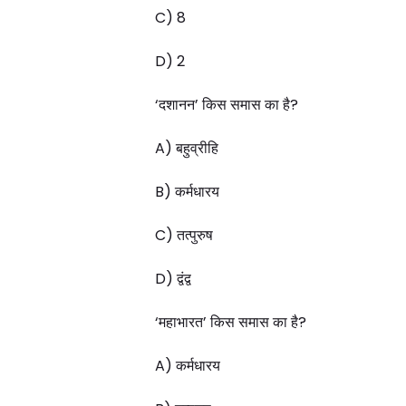
C) 8
D) 2
‘दशानन’ किस समास का है?
A) बहुव्रीहि
B) कर्मधारय
C) तत्पुरुष
D) द्वंद्व
‘महाभारत’ किस समास का है?
A) कर्मधारय