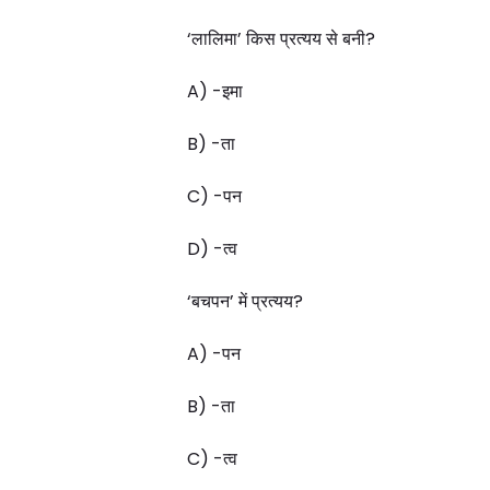
‘लालिमा’ किस प्रत्यय से बनी?
A) -इमा
B) -ता
C) -पन
D) -त्व
‘बचपन’ में प्रत्यय?
A) -पन
B) -ता
C) -त्व