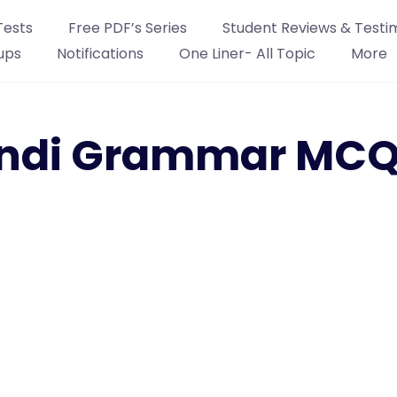
Tests
Free PDF’s Series
Student Reviews & Testi
ups
Notifications
One Liner- All Topic
More
Hindi Grammar MCQ