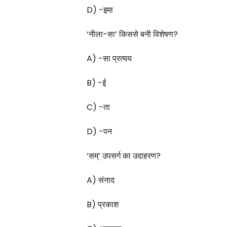
D) -इमा
‘नीला-सा’ किससे बनी विशेषण?
A) -सा प्रत्यय
B) -ई
C) -ता
D) -पन
‘सम्’ उपसर्ग का उदाहरण?
A) संनाद
B) प्रकाश