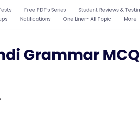
Tests
Free PDF’s Series
Student Reviews & Testi
ups
Notifications
One Liner- All Topic
More
Hindi Grammar MCQ
?