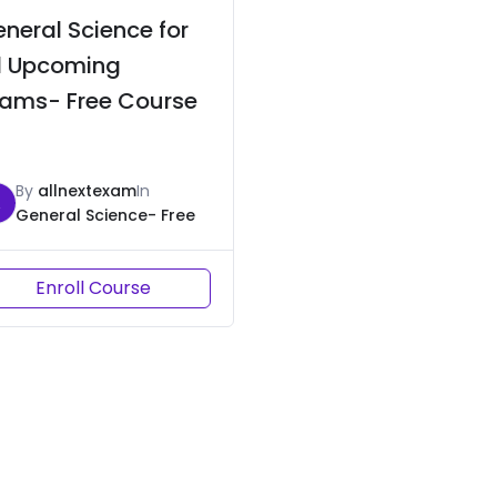
neral Science for
l Upcoming
xams- Free Course
By
allnextexam
In
A
General Science- Free
Enroll Course