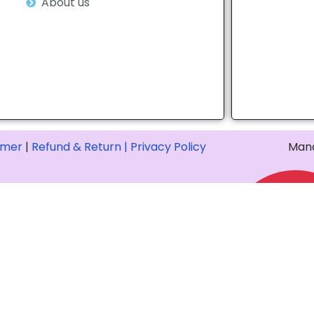
About us
imer
|
Refund & Return |
Privacy Policy
Mana