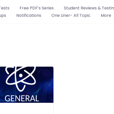
Tests
Free PDF’s Series
Student Reviews & Testi
ups
Notifications
One Liner- All Topic
More