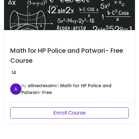
Math for HP Police and Patwari- Free
Course
14
By
allnextexam
In
Math for HP Police and
A
Patwari- Free
Enroll Course