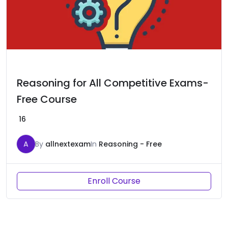
Reasoning for All Competitive Exams-
Free Course
16
A
By
allnextexam
In
Reasoning - Free
Enroll Course