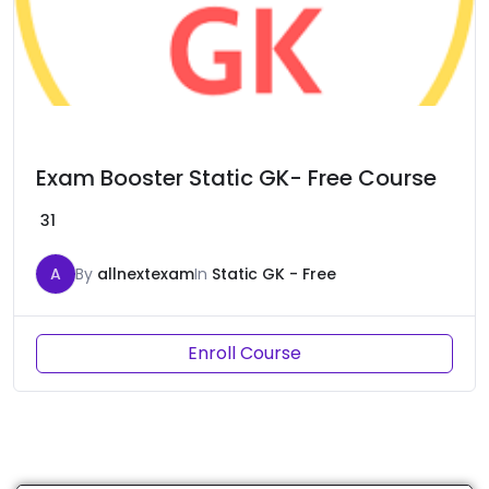
Exam Booster Static GK- Free Course
31
A
By
allnextexam
In
Static GK - Free
Enroll Course