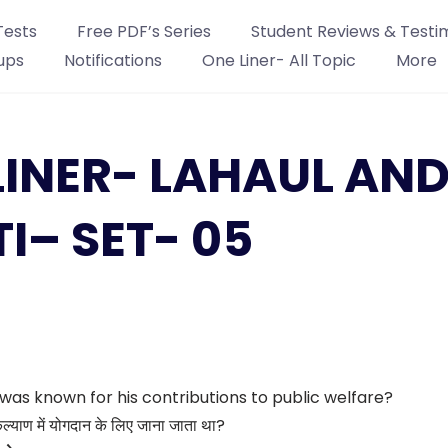
Tests
Free PDF’s Series
Student Reviews & Testi
ups
Notifications
One Liner- All Topic
More
LINER- LAHAUL AN
TI– SET- 05
 was known for his contributions to public welfare?
्याण में योगदान के लिए जाना जाता था?