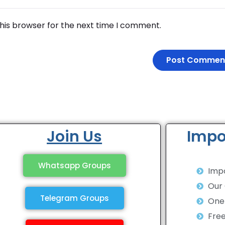
his browser for the next time I comment.
Join Us
Impo
Whatsapp Groups
Impo
Our
Telegram Groups
One 
Fre