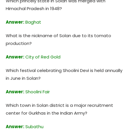
Which princely state in Solan was merged with
Himachal Pradesh in 1948?
Answer:
Baghat
What is the nickname of Solan due to its tomato
production?
Answer:
City of Red Gold
Which festival celebrating Shoolini Devi is held annually
in June in Solan?
Answer:
Shoolini Fair
Which town in Solan district is a major recruitment
center for Gurkhas in the Indian Army?
Answer:
Subathu