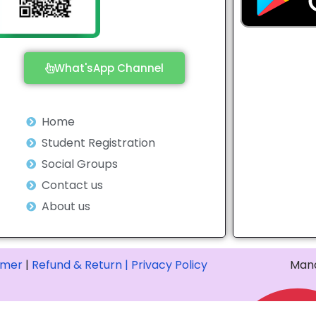
What'sApp Channel
Home
Student Registration
Social Groups
Contact us
About us
imer
|
Refund & Return |
Privacy Policy
Mana