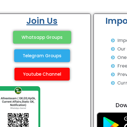
Join Us
Impo
Whatsapp Groups
Impo
Our
Telegram Groups
One 
Fre
Youtube Channel
Prev
Curr
Dow