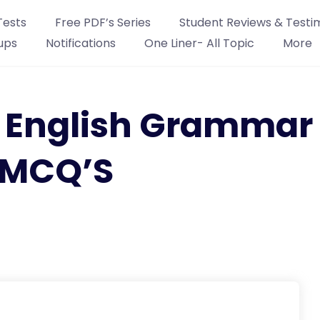
Tests
Free PDF’s Series
Student Reviews & Testi
ups
Notifications
One Liner- All Topic
More
: English Grammar
MCQ’S