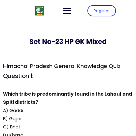
Register
Set No-23 HP GK Mixed
Himachal Pradesh General Knowledge Quiz
Question 1:
Which tribe is predominantly found in the Lahaul and
Spiti districts?
A) Gaddi
B) Gujjar
C) Bhoti
D) Khasa