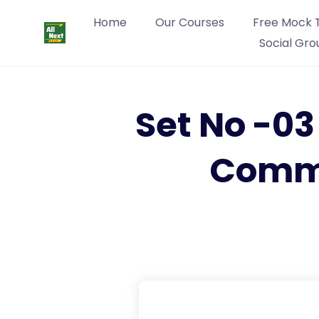
Home
Our Courses
Free Mock 
Social Gro
Set No -0
Commi