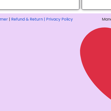
imer
|
Refund & Return |
Privacy Policy
Mana