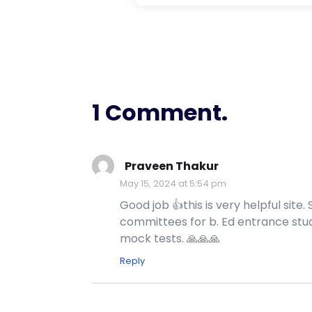
1 Comment.
Praveen Thakur
May 15, 2024 at 5:54 pm
Good job 👍this is very helpful site
committees for b. Ed entrance stude
mock tests. 🙏🙏🙏
Reply