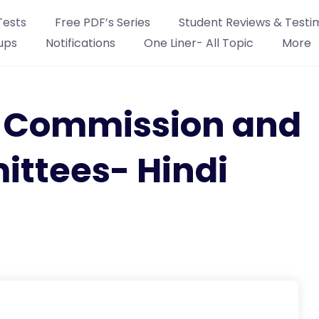
Tests
Free PDF’s Series
Student Reviews & Testi
ups
Notifications
One Liner- All Topic
More
3 Commission and
ttees- Hindi