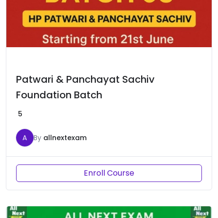
Patwari & Panchayat Sachiv
Foundation Batch
5
A
By
allnextexam
Enroll Course