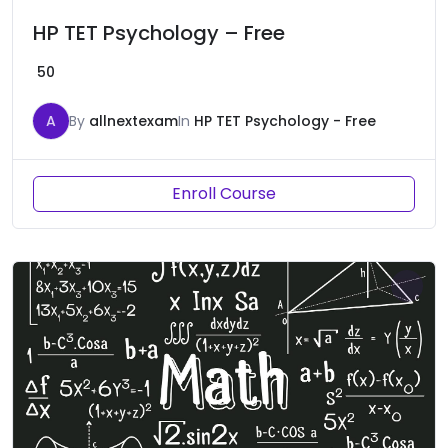
HP TET Psychology – Free
50
A
By
allnextexam
In
HP TET Psychology - Free
Enroll Course