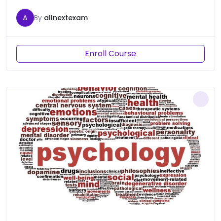
A
By
allnextexam
Enroll Course