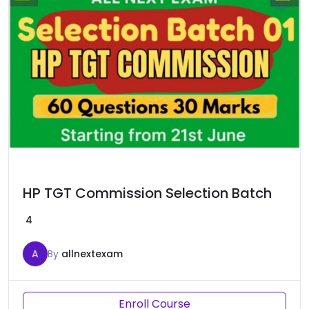
HP TGT Commission Selection Batch
4
A
By
allnextexam
Enroll Course