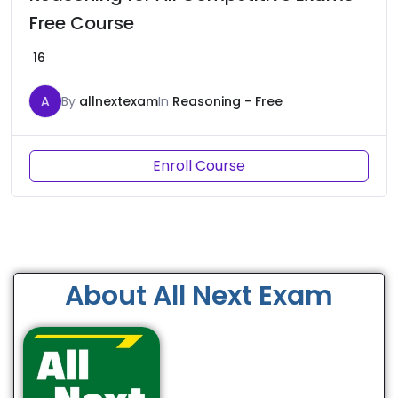
Free Course
16
A
By
allnextexam
In
Reasoning - Free
Enroll Course
About All Next Exam