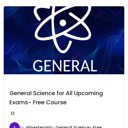
General Science for All Upcoming
Exams- Free Course
13
A
By
allnextexam
In
General Science- Free