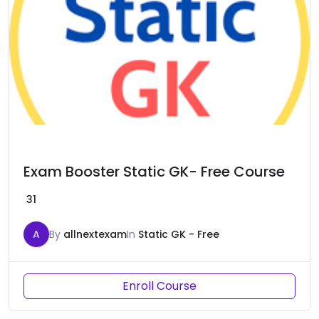
Exam Booster Static GK- Free Course
31
A
By
allnextexam
In
Static GK - Free
Enroll Course